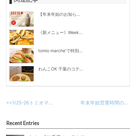
【年末年始のお知らせ】心温まるクリスマスホワイトラテ、冬休みのご案内
《新メニュー》Weeken’ Donuts×Cotecafe 生ドーナツサンド 限定販売！
tomio marche’で特別販売♪ コテカフェ特製「手焼きパンのミックスサンド」
わんこOK 千葉のコテカフェ 10月わんこの日
<<
1/25-26トミオマルシェ開催に伴う営業時間・駐車場について
年末年始営業時間のお知らせ
Recent Entries