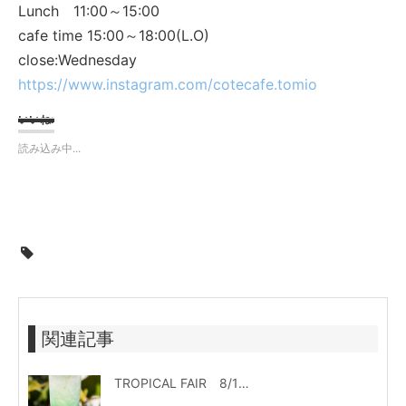
Lunch 11:00～15:00
cafe time 15:00～18:00(L.O)
close:Wednesday
https://www.instagram.com/cotecafe.tomio
いいね:
読み込み中...
関連記事
TROPICAL FAIR 8/11（木）〜8/28（日）