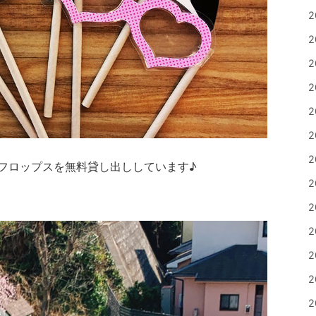
2
2
2
2
2
2
2
フロップスを無料貸し出ししています♪
2
2
2
2
2
2