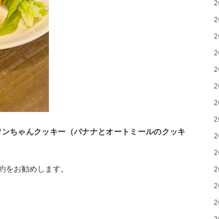
2
2
2
2
2
2
2
2
ワンちゃんクッキー（バナナとオートミールのクッキ
2
2
約をお勧めします。
2
2
2
2