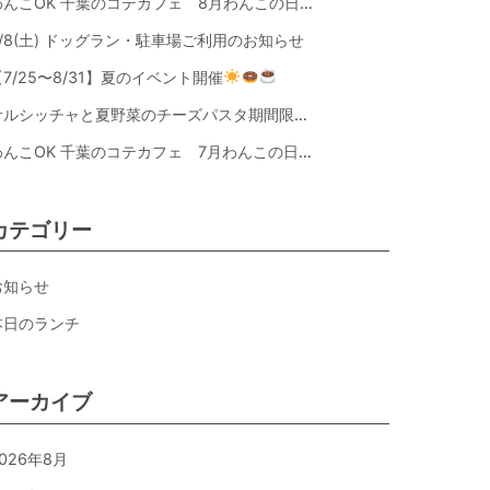
わんこOK 千葉のコテカフェ 8月わんこの日 オートミールdeローストビーフライス
8/8(土) ドッグラン・駐車場ご利用のお知らせ
【7/25〜8/31】夏のイベント開催
サルシッチャと夏野菜のチーズパスタ期間限定新メニュー登場！
わんこOK 千葉のコテカフェ 7月わんこの日 白身魚とカラフルやさいのオムレツ
カテゴリー
お知らせ
本日のランチ
アーカイブ
026年8月