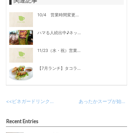
関連記事
10/4 営業時間変更のお知らせ
ハマる人続出中♪ネットでも話題「ミシェルのホームメードバナナチップス」
11/23（水・祝）営業、11/24（木）振替休業のお知らせ
【7月ランチ】タコライスは自家製サルサソース＆とろっとチーズが絶品♪
<<
ビネガードリンクで冬太りをストップ!? 体と心をぽかぽかリフレッシュしませんか？
あったかスープが始まりました! 魚介の旨味をたっぷり堪能♪
Recent Entries