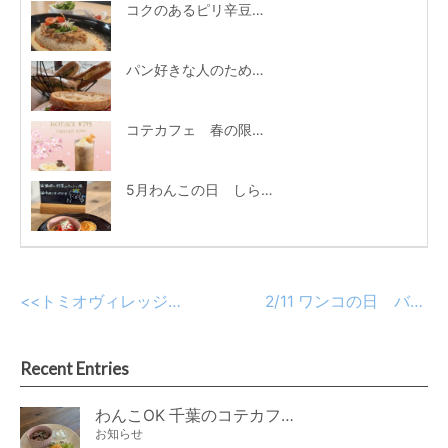
コクのあるピリ辛豆乳スープとご飯の相性が抜群♪夏季限定「冷製坦々」
パン好きな人のために♪コテカフェのBreadランチ
コテカフェ 春の限定ドリンクメニュー登場！
5月わんこの日 しらすとトマトのショートパスタ
<<
トミオヴィレッジ高品でピクニックランチしませんか？
2/11 ワンコの日 バレンタイン特別メニュー
Recent Entries
わんこOK 千葉のコテカフェ 8月わんこの日 オートミールdeローストビーフライス
お知らせ