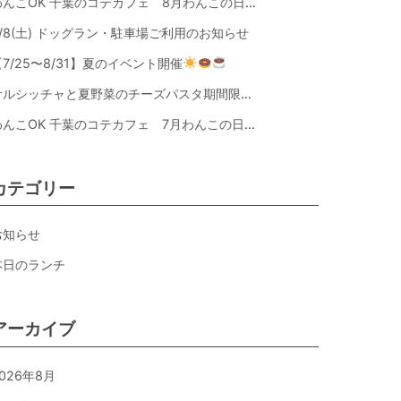
わんこOK 千葉のコテカフェ 8月わんこの日 オートミールdeローストビーフライス
8/8(土) ドッグラン・駐車場ご利用のお知らせ
【7/25〜8/31】夏のイベント開催
サルシッチャと夏野菜のチーズパスタ期間限定新メニュー登場！
わんこOK 千葉のコテカフェ 7月わんこの日 白身魚とカラフルやさいのオムレツ
カテゴリー
お知らせ
本日のランチ
アーカイブ
026年8月