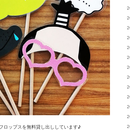
2
2
2
2
2
2
2
2
2
2
2
2
フロップスを無料貸し出ししています♪
2