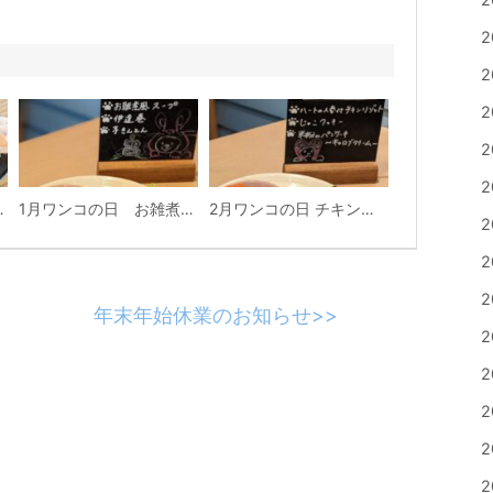
2
2
2
2
2
るキーマカレー＆2種類のパスタ
1月ワンコの日 お雑煮風スープ
2月ワンコの日 チキンリゾット
2
2
2
年末年始休業のお知らせ
>>
2
2
2
2
2