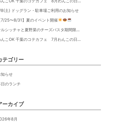
わんこOK 千葉のコテカフェ 8月わんこの日 オートミールdeローストビーフライス
8/8(土) ドッグラン・駐車場ご利用のお知らせ
【7/25〜8/31】夏のイベント開催
サルシッチャと夏野菜のチーズパスタ期間限定新メニュー登場！
わんこOK 千葉のコテカフェ 7月わんこの日 白身魚とカラフルやさいのオムレツ
カテゴリー
お知らせ
本日のランチ
アーカイブ
026年8月