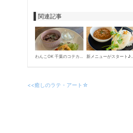
関連記事
わんこOK 千葉のコテカフェ 8月わんこの日 オートミールdeローストビーフライス
新メニューがスタート♪ライスとナンの両方で味わえ
<<
癒しのラテ・アート☆