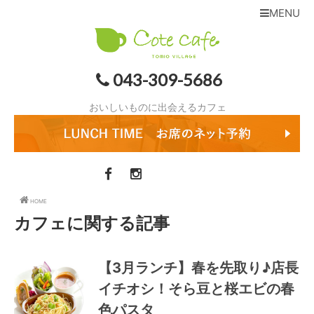
MENU
043-309-5686
おいしいものに出会えるカフェ
HOME
カフェに関する記事
【3月ランチ】春を先取り♪店長
イチオシ！そら豆と桜エビの春
色パスタ