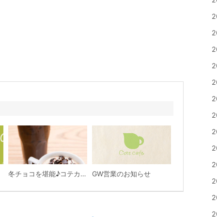
2
2
2
2
2
2
2
2
2
2
冬チョコを堪能♪コテカフェの絶品チョコスイーツを一挙ご紹介！
GW営業のお知らせ
2
2
2