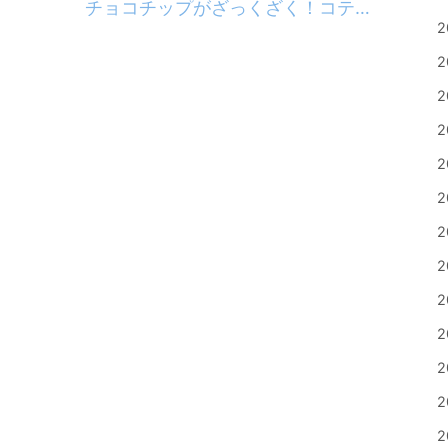
チョコチップがざっくざく！コテカフェ特製”チョコスコーン”
2
2
2
2
2
2
2
2
2
2
2
2
2