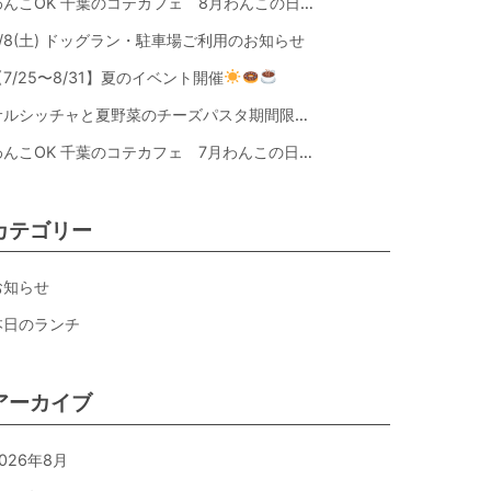
わんこOK 千葉のコテカフェ 8月わんこの日 オートミールdeローストビーフライス
8/8(土) ドッグラン・駐車場ご利用のお知らせ
【7/25〜8/31】夏のイベント開催
サルシッチャと夏野菜のチーズパスタ期間限定新メニュー登場！
わんこOK 千葉のコテカフェ 7月わんこの日 白身魚とカラフルやさいのオムレツ
カテゴリー
お知らせ
本日のランチ
アーカイブ
026年8月