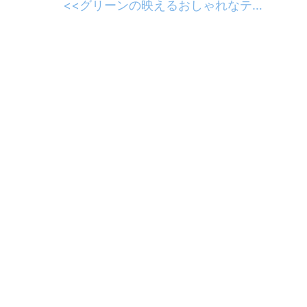
<<
グリーンの映えるおしゃれなテラス席でティータイムを♪